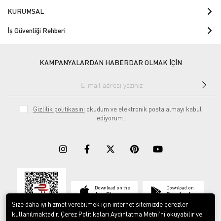
KURUMSAL
İş Güvenliği Rehberi
KAMPANYALARDAN HABERDAR OLMAK İÇİN
Gizlilik politikasını
okudum ve elektronik posta almayı kabul
ediyorum.
Download on the
Download on
App Store
Google play
Size daha iyi hizmet verebilmek için internet sitemizde çerezler
kullanılmaktadır. Çerez Politikaları Aydınlatma Metni’ni okuyabilir ve