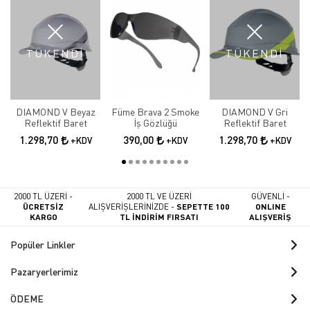
TÜKENDİ
TÜKENDİ
DIAMOND V Beyaz
Füme Brava 2 Smoke
DIAMOND V Gri
Reflektif Baret
İş Gözlüğü
Reflektif Baret
1.298,70
390,00
1.298,70
+KDV
+KDV
+KDV
2000 TL ÜZERİ -
2000 TL VE ÜZERİ
GÜVENLİ -
ÜCRETSİZ
ALIŞVERİŞLERİNİZDE -
SEPETTE 100
ONLINE
KARGO
TL İNDİRİM FIRSATI
ALIŞVERİŞ
Popüler Linkler
Pazaryerlerimiz
ÖDEME