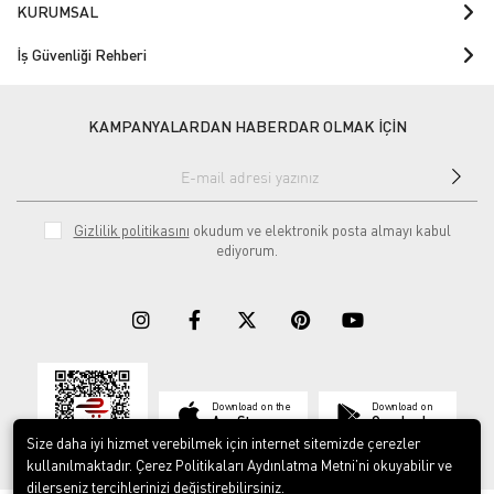
KURUMSAL
İş Güvenliği Rehberi
KAMPANYALARDAN HABERDAR OLMAK İÇİN
Gizlilik politikasını
okudum ve elektronik posta almayı kabul
ediyorum.
Download on the
Download on
App Store
Google play
Size daha iyi hizmet verebilmek için internet sitemizde çerezler
kullanılmaktadır. Çerez Politikaları Aydınlatma Metni’ni okuyabilir ve
dilerseniz tercihlerinizi değiştirebilirsiniz.