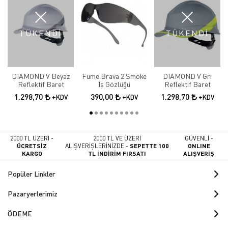
TÜKENDİ
TÜKENDİ
DIAMOND V Beyaz
Füme Brava 2 Smoke
DIAMOND V Gri
Reflektif Baret
İş Gözlüğü
Reflektif Baret
1.298,70
390,00
1.298,70
+KDV
+KDV
+KDV
2000 TL ÜZERİ -
2000 TL VE ÜZERİ
GÜVENLİ -
ÜCRETSİZ
ALIŞVERİŞLERİNİZDE -
SEPETTE 100
ONLINE
KARGO
TL İNDİRİM FIRSATI
ALIŞVERİŞ
Popüler Linkler
Pazaryerlerimiz
ÖDEME