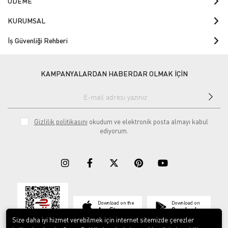
ÖDEME
KURUMSAL
İş Güvenliği Rehberi
KAMPANYALARDAN HABERDAR OLMAK İÇİN
Gizlilik politikasını
okudum ve elektronik posta almayı kabul
ediyorum.
Download on the
Download on
App Store
Google play
Size daha iyi hizmet verebilmek için internet sitemizde çerezler