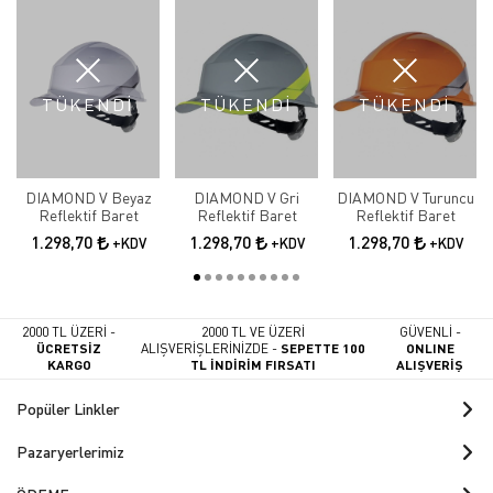
TÜKENDİ
TÜKENDİ
TÜKENDİ
DIAMOND V Beyaz
DIAMOND V Gri
DIAMOND V Turuncu
Reflektif Baret
Reflektif Baret
Reflektif Baret
1.298,70
1.298,70
1.298,70
+KDV
+KDV
+KDV
2000 TL ÜZERİ -
2000 TL VE ÜZERİ
GÜVENLİ -
ÜCRETSİZ
ALIŞVERİŞLERİNİZDE -
SEPETTE 100
ONLINE
KARGO
TL İNDİRİM FIRSATI
ALIŞVERİŞ
Popüler Linkler
Pazaryerlerimiz