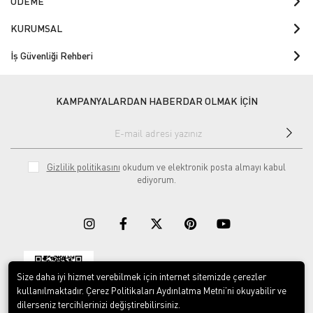
ÖDEME
KURUMSAL
İş Güvenliği Rehberi
KAMPANYALARDAN HABERDAR OLMAK İÇİN
Gizlilik politikasını
okudum ve elektronik posta almayı kabul
ediyorum.
Size daha iyi hizmet verebilmek için internet sitemizde çerezler
Download on the
Download on
App Store
Google play
kullanılmaktadır. Çerez Politikaları Aydınlatma Metni’ni okuyabilir ve
dilerseniz tercihlerinizi değiştirebilirsiniz.