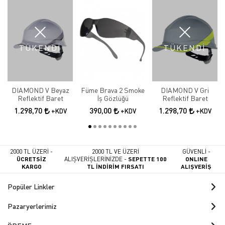
TÜKENDİ
TÜKENDİ
DIAMOND V Beyaz
Füme Brava 2 Smoke
DIAMOND V Gri
Reflektif Baret
İş Gözlüğü
Reflektif Baret
1.298,70
390,00
1.298,70
+KDV
+KDV
+KDV
2000 TL ÜZERİ -
2000 TL VE ÜZERİ
GÜVENLİ -
ÜCRETSİZ
ALIŞVERİŞLERİNİZDE -
SEPETTE 100
ONLINE
KARGO
TL İNDİRİM FIRSATI
ALIŞVERİŞ
Popüler Linkler
Pazaryerlerimiz