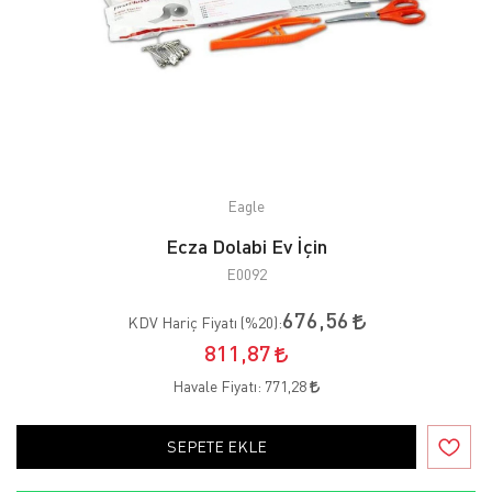
Eagle
Ecza Dolabi Ev İçin
E0092
676,56
KDV Hariç Fiyatı (
%20
):
811,87
Havale Fiyatı:
771,28
SEPETE EKLE