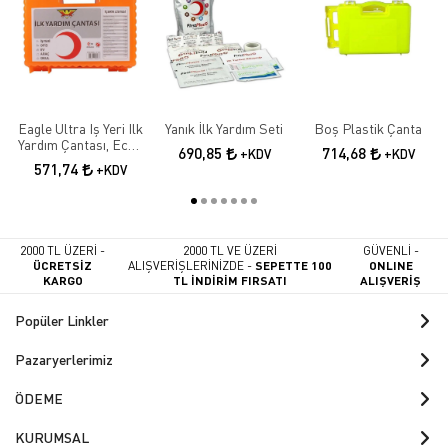
Eagle Ultra Iş Yeri Ilk
Yanık İlk Yardım Seti
Boş Plastik Çanta
Yardım Çantası, Ecza
690,85
714,68
+KDV
+KDV
Dolabı, Ilkyardım Seti
571,74
+KDV
2000 TL ÜZERİ -
2000 TL VE ÜZERİ
GÜVENLİ -
ÜCRETSİZ
ALIŞVERİŞLERİNİZDE -
SEPETTE 100
ONLINE
KARGO
TL İNDİRİM FIRSATI
ALIŞVERİŞ
Popüler Linkler
Pazaryerlerimiz
ÖDEME
KURUMSAL