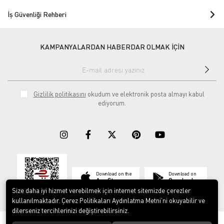
İş Güvenliği Rehberi
KAMPANYALARDAN HABERDAR OLMAK İÇİN
Gizlilik politikasını
okudum ve elektronik posta almayı kabul
ediyorum.
Download on the
Download on
App Store
Google play
Size daha iyi hizmet verebilmek için internet sitemizde çerezler
kullanılmaktadır. Çerez Politikaları Aydınlatma Metni’ni okuyabilir ve
dilerseniz tercihlerinizi değiştirebilirsiniz.
© 2023
ERY İş Güvenliği Ekipmanları
. Tüm hakları saklıdır.