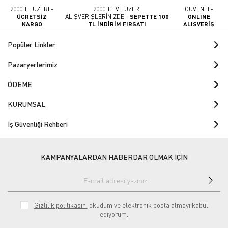
2000 TL ÜZERİ -
2000 TL VE ÜZERİ
GÜVENLİ -
ÜCRETSİZ
ALIŞVERİŞLERİNİZDE -
SEPETTE 100
ONLINE
KARGO
TL İNDİRİM FIRSATI
ALIŞVERİŞ
Popüler Linkler
Pazaryerlerimiz
ÖDEME
KURUMSAL
İş Güvenliği Rehberi
KAMPANYALARDAN HABERDAR OLMAK İÇİN
Gizlilik politikasını
okudum ve elektronik posta almayı kabul
ediyorum.