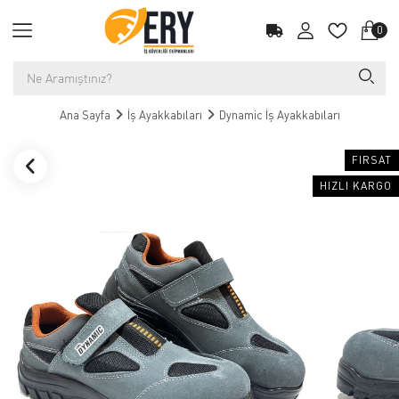
0
Ana Sayfa
İş Ayakkabıları
Dynamic İş Ayakkabıları
FIRSAT
HIZLI KARGO