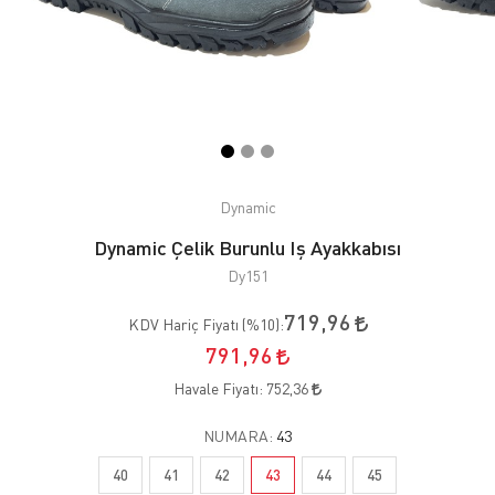
Dynamic
Dynamic Çelik Burunlu Iş Ayakkabısı
Dy151
719,96
KDV Hariç Fiyatı (
%10
):
791,96
Havale Fiyatı:
752,36
NUMARA:
43
40
41
42
43
44
45