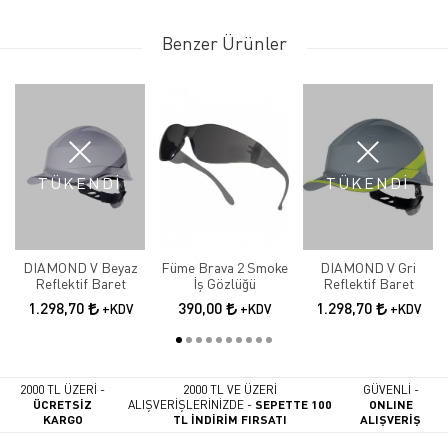
Benzer Ürünler
TÜKENDİ
TÜKENDİ
DIAMOND V Beyaz
Füme Brava 2 Smoke
DIAMOND V Gri
Reflektif Baret
İş Gözlüğü
Reflektif Baret
1.298,70
390,00
1.298,70
+KDV
+KDV
+KDV
2000 TL ÜZERİ -
2000 TL VE ÜZERİ
GÜVENLİ -
ÜCRETSİZ
ALIŞVERİŞLERİNİZDE -
SEPETTE 100
ONLINE
KARGO
TL İNDİRİM FIRSATI
ALIŞVERİŞ