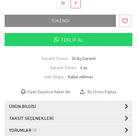
10
9
TÜKENDİ
TEKLIF AL
Garanti Süresi:
24 Ay Garanti
Garanti Süresi:
6 ay
İade Bilgisi:
Fiyatı Düşünce Haber Ver
Bu Ürünü Paylaş
ÜRÜN BILGISI
TAKSIT SEÇENEKLERI
YORUMLAR
(0)