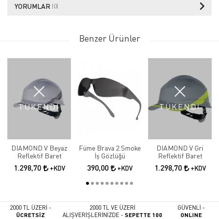
YORUMLAR
(0)
Benzer Ürünler
TÜKENDİ
TÜKENDİ
DIAMOND V Beyaz
Füme Brava 2 Smoke
DIAMOND V Gri
Reflektif Baret
İş Gözlüğü
Reflektif Baret
1.298,70
390,00
1.298,70
+KDV
+KDV
+KDV
2000 TL ÜZERİ -
2000 TL VE ÜZERİ
GÜVENLİ -
ÜCRETSİZ
ALIŞVERİŞLERİNİZDE -
SEPETTE 100
ONLINE