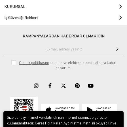
KURUMSAL
İş Güvenliği Rehberi
KAMPANYALARDAN HABERDAR OLMAK İÇİN
Gizlilik politikasını
okudum ve elektronik posta almayı kabul
ediyorum.
Download on the
Download on
App Store
Google play
Size daha iyi hizmet verebilmek için internet sitemizde çerezler
kullanılmaktadır. Çerez Politikaları Aydınlatma Metni’ni okuyabilir ve