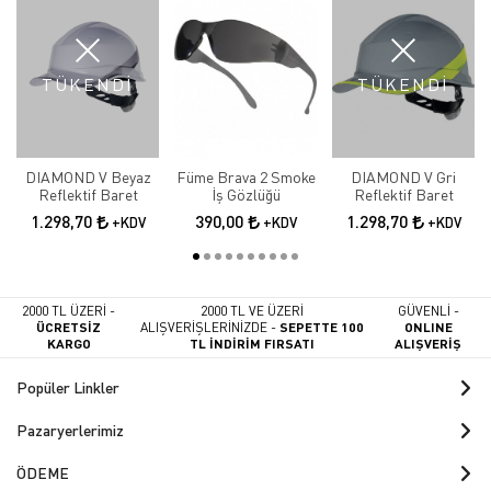
TÜKENDİ
TÜKENDİ
DIAMOND V Beyaz
Füme Brava 2 Smoke
DIAMOND V Gri
Reflektif Baret
İş Gözlüğü
Reflektif Baret
1.298,70
390,00
1.298,70
+KDV
+KDV
+KDV
2000 TL ÜZERİ -
2000 TL VE ÜZERİ
GÜVENLİ -
ÜCRETSİZ
ALIŞVERİŞLERİNİZDE -
SEPETTE 100
ONLINE
KARGO
TL İNDİRİM FIRSATI
ALIŞVERİŞ
Popüler Linkler
Pazaryerlerimiz
ÖDEME