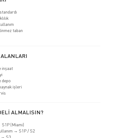
standardı
lılık
ullanım
linmez taban
 ALANLARI
e inşaat
yi
ve depo
kaynak işleri
rvis
ELİ ALMALISIN?
→ S1P (Miami)
ullanım → S1P / S2
a → S3