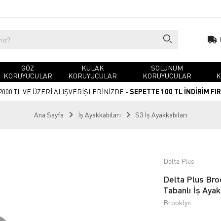
GÖZ
KULAK
SOLUNUM
KORUYUCULAR
KORUYUCULAR
KORUYUCULAR
K
2000 TL VE ÜZERİ ALIŞVERİŞLERİNİZDE -
SEPETTE 100 TL İNDİRİM FI
Ana Sayfa
İş Ayakkabıları
S3 İş Ayakkabıları
Delta Plus
Delta Plus Br
Tabanlı İş Ayak
Brooklyn