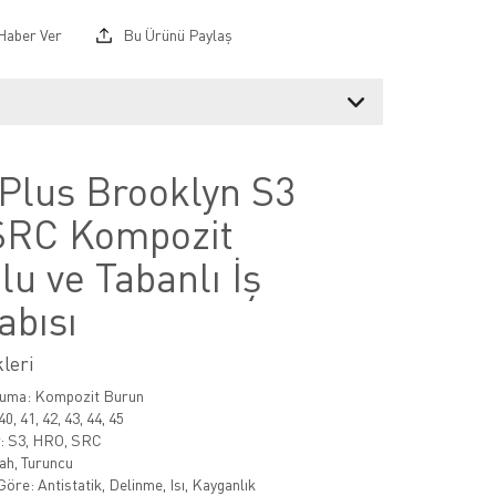
Haber Ver
Bu Ürünü Paylaş
 Plus Brooklyn S3
RC Kompozit
u ve Tabanlı İş
abısı
leri
uma: Kompozit Burun
, 41, 42, 43, 44, 45
r: S3, HRO, SRC
ah, Turuncu
Göre: Antistatik, Delinme, Isı, Kayganlık