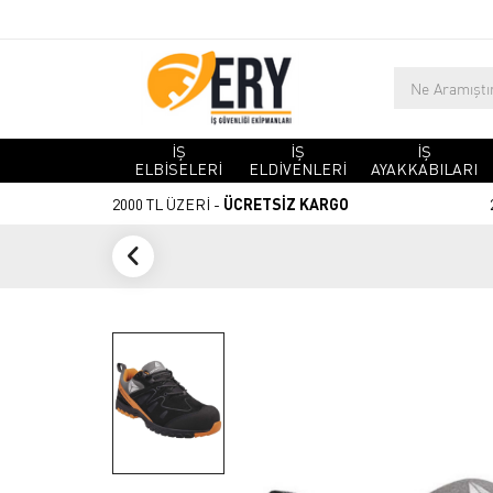
İŞ
İŞ
İŞ
ELBİSELERİ
ELDİVENLERİ
AYAKKABILARI
2000 TL ÜZERİ -
ÜCRETSİZ KARGO