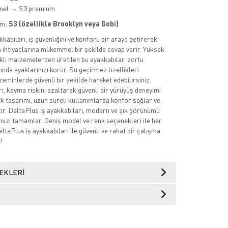
nel → S3 premium
im:
S3 (özellikle Brooklyn veya Gobi)
kabıları, iş güvenliğini ve konforu bir araya getirerek
 ihtiyaçlarına mükemmel bir şekilde cevap verir. Yüksek
nıklı malzemelerden üretilen bu ayakkabılar, zorlu
ında ayaklarınızı korur. Su geçirmez özellikleri
zeminlerde güvenli bir şekilde hareket edebilirsiniz.
, kayma riskini azaltarak güvenli bir yürüyüş deneyimi
 tasarımı, uzun süreli kullanımlarda konfor sağlar ve
ır. DeltaPlus iş ayakkabıları, modern ve şık görünümü
ilinizi tamamlar. Geniş model ve renk seçenekleri ile her
ltaPlus iş ayakkabıları ile güvenli ve rahat bir çalışma
!
EKLERI