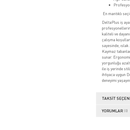
Profesyo
En mantıklı seç
DeltaPlus iş ayak
profesyonellerin
kaliteli ve daya
çalışma koşullar
sayesinde, ıslak 
Kaymaz tabanları
sunar. Ergonomik
yorgunluğu azalt
ile iş yerinde st
ihtiyaca uygun De
deneyimi yaşayın
TAKSIT SEÇEN
YORUMLAR
(0)