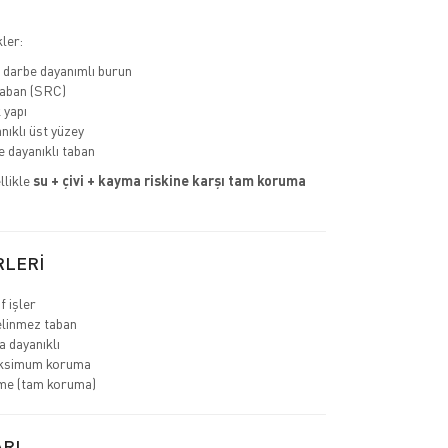
ler:
 darbe dayanımlı burun
aban (SRC)
 yapı
nıklı üst yüzey
 dayanıklı taban
llikle
su + çivi + kayma riskine karşı tam koruma
RLERİ
f işler
linmez taban
 dayanıklı
ksimum koruma
me (tam koruma)
RI