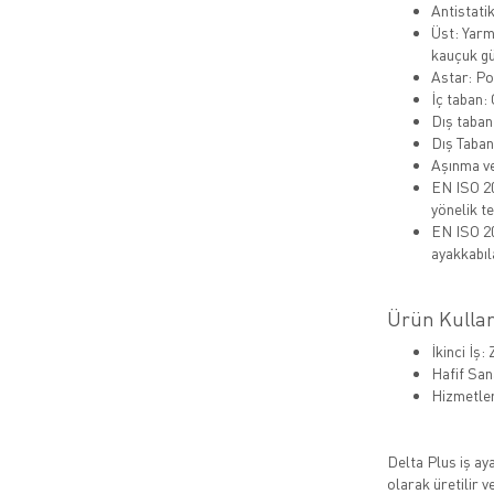
Antistati
Üst: Yarm
kauçuk gü
Astar: Po
İç taban: 
Dış taban
Dış Taban
Aşınma ve
EN ISO 20
yönelik t
EN ISO 20
ayakkabıla
Ürün Kullan
İkinci İş:
Hafif San
Hizmetler
Delta Plus iş ay
olarak üretilir 