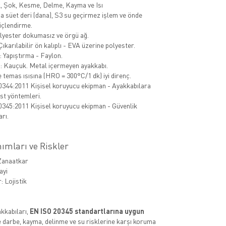
k, Şok, Kesme, Delme, Kayma ve Isı
a süet deri (dana), S3 su geçirmez işlem ve önde
çlendirme.
lyester dokumasız ve örgü ağ.
Çıkarılabilir ön kalıplı - EVA üzerine polyester.
: Yapıştırma - Faylon.
: Kauçuk. Metal içermeyen ayakkabı.
 temas ısısına (HRO = 300°C/1 dk) iyi direnç.
344:2011 Kişisel koruyucu ekipman - Ayakkabılara
est yöntemleri.
345:2011 Kişisel koruyucu ekipman - Güvenlik
rı.
ımları ve Riskler
 Zanaatkar
ayi
: Lojistik
akkabıları,
EN ISO 20345 standartlarına uygun
ve darbe, kayma, delinme ve su risklerine karşı koruma