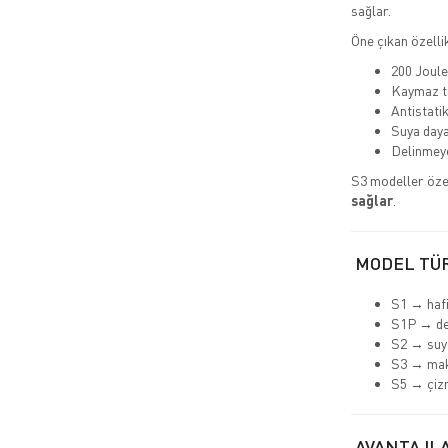
sağlar.
Öne çıkan özellik
200 Joule
Kaymaz t
Antistatik
Suya daya
Delinmeye
S3 modeller öze
sağlar
.
MODEL TÜ
S1 → hafi
S1P → de
S2 → suya
S3 → ma
S5 → çiz
AVANTAJLA