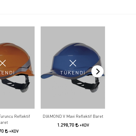
KENDİ
TÜKENDİ
T
runcu Reflektif
DIAMOND V Mavi Reflektif Baret
DIAMOND V S
aret
1.298,70
1.2
+KDV
,70
+KDV