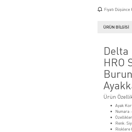
Fiyatı Düşünce 
ÜRÜN BILGISI
Delta
HRO S
Burunl
Ayakk
Ürün Özellik
Ayak Kor
Numara: 40
Özellikle
Renk: Siy
Risklere 