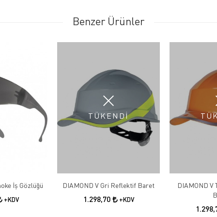
Benzer Ürünler
TÜKENDİ
TÜ
oke İş Gözlüğü
DIAMOND V Gri Reflektif Baret
DIAMOND V Tu
B
1.298,70
+KDV
+KDV
1.298