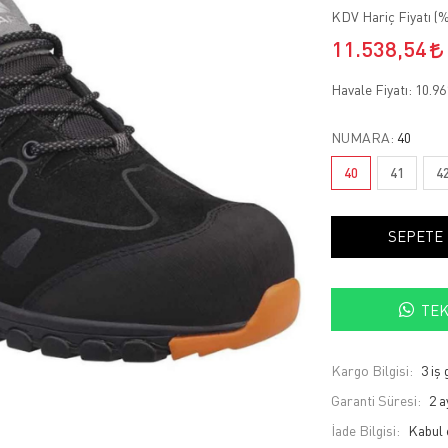
KDV Hariç Fiyatı (
%
11.538,54
Havale Fiyatı:
10.96
NUMARA:
40
40
41
4
SEPETE
TEK
Kargo Bilgisi:
3 iş
Garanti Süresi:
2 a
İade Bilgisi: