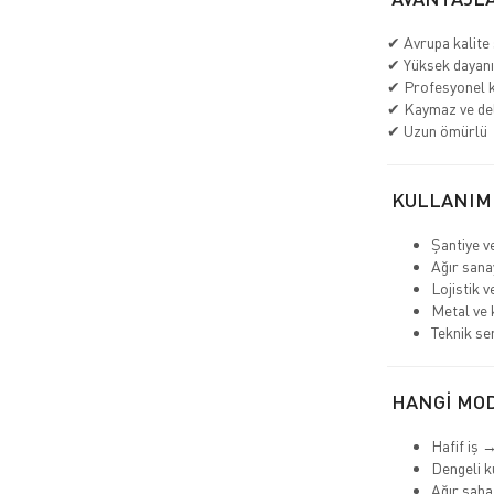
✔ Avrupa kalite 
✔ Yüksek dayanık
✔ Profesyonel k
✔ Kaymaz ve de
✔ Uzun ömürlü
KULLANIM
Şantiye v
Ağır sana
Lojistik 
Metal ve 
Teknik se
HANGİ MOD
Hafif iş 
Dengeli k
Ağır sah