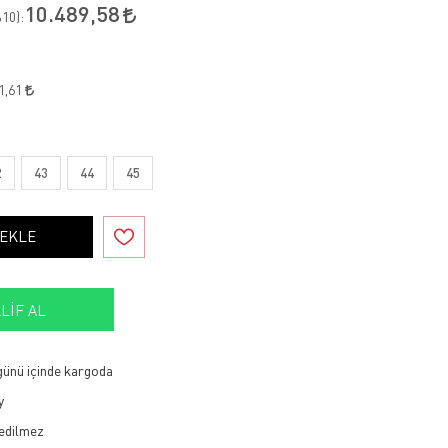
10.489,58
10
):
1,61
2
43
44
45
 EKLE
LIF AL
 günü içinde kargoda
y