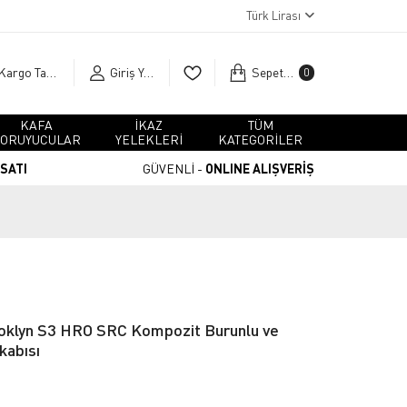
Türk Lirası
Kargo Takip
Giriş Yap
Sepetim
0
KAFA
İKAZ
TÜM
ORUYUCULAR
YELEKLERİ
KATEGORİLER
RSATI
GÜVENLİ -
ONLINE ALIŞVERİŞ
ooklyn S3 HRO SRC Kompozit Burunlu ve
kabısı