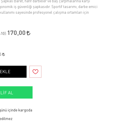
 Şapkalı Baret; hafif darbeler ve baş çarpmalarına karşı
nomik iş güvenliği şapkasıdır. Sportif tasarımı, darbe emici
u kullanımı sayesinde profesyonel çalışma ortamları için
170,00
10
):
65
 EKLE
LIF AL
 günü içinde kargoda