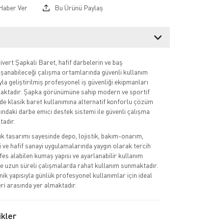
Haber Ver
Bu Ürünü Paylaş
vert Şapkalı Baret, hafif darbelerin ve baş
şanabileceği çalışma ortamlarında güvenli kullanım
a geliştirilmiş profesyonel iş güvenliği ekipmanları
maktadır. Şapka görünümüne sahip modern ve sportif
de klasik baret kullanımına alternatif konforlu çözüm
ındaki darbe emici destek sistemi ile güvenli çalışma
tadır.
ık tasarımı sayesinde depo, lojistik, bakım-onarım,
i ve hafif sanayi uygulamalarında yaygın olarak tercih
fes alabilen kumaş yapısı ve ayarlanabilir kullanım
de uzun süreli çalışmalarda rahat kullanım sunmaktadır.
ik yapısıyla günlük profesyonel kullanımlar için ideal
i arasında yer almaktadır.
ikler