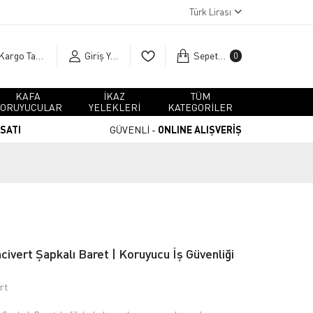
Türk Lirası
Kargo Takip
Giriş Yap
Sepetim
0
KAFA
İKAZ
TÜM
ORUYUCULAR
YELEKLERİ
KATEGORİLER
RSATI
GÜVENLİ -
ONLINE ALIŞVERİŞ
ivert Şapkalı Baret | Koruyucu İş Güvenliği
rt