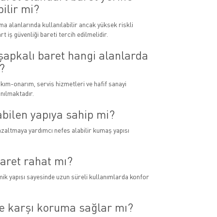
bilir mi?
şma alanlarında kullanılabilir ancak yüksek riskli
t iş güvenliği bareti tercih edilmelidir.
şapkalı baret hangi alanlarda
?
akım-onarım, servis hizmetleri ve hafif sanayi
anılmaktadır.
bilen yapıya sahip mi?
azaltmaya yardımcı nefes alabilir kumaş yapısı
aret rahat mı?
ik yapısı sayesinde uzun süreli kullanımlarda konfor
e karşı koruma sağlar mı?