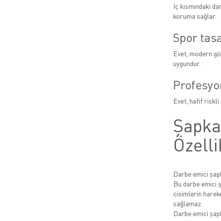
İç kısmındaki da
koruma sağlar.
Spor tas
Evet, modern gö
uygundur.
Profesyo
Evet, hafif riskl
Şapka 
Özelli
Darbe emici şapk
Bu darbe emici ş
cisimlerin harek
sağlamaz.
Darbe emici şapk