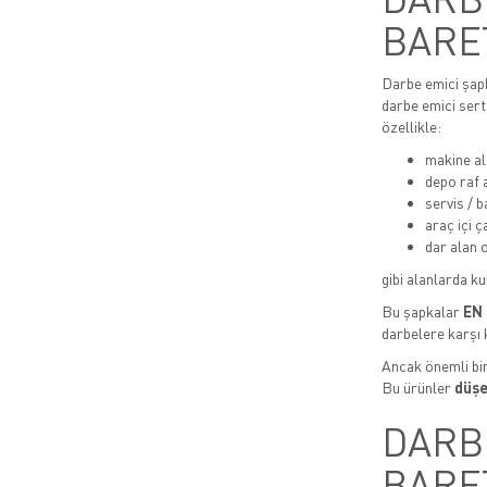
BARE
Darbe emici şapk
darbe emici sert
özellikle:
makine al
depo raf 
servis / b
araç içi 
dar alan 
gibi alanlarda kul
Bu şapkalar
EN 
darbelere karşı 
Ancak önemli bi
Bu ürünler
düşe
DARBE
BARE