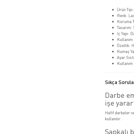
Ürün Tipi
Renk: Lac
Koruma Tü
Tasarım:
İç Yapı: 
Kullanım 
Özellik: 
Kumaş Yap
Ayar Sist
Kullanım T
Sıkça Sorula
Darbe emi
işe yarar
Hafif darbeler 
kullanılır.
Şapkalı b