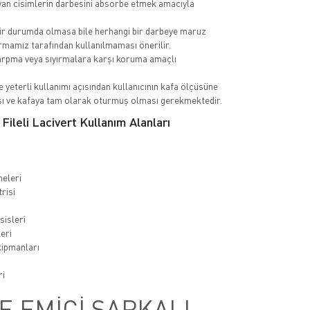
yan cisimlerin darbesini absorbe etmek amacıyla
r durumda olmasa bile herhangi bir darbeye maruz
rmamız tarafından kullanılmaması önerilir.
arpma veya sıyırmalara karşı koruma amaçlı
 yeterli kullanımı açısından kullanıcının kafa ölçüsüne
ı ve kafaya tam olarak oturmuş olması gerekmektedir.
Fileli Lacivert Kullanım Alanları
eleri
risi
sisleri
eri
kipmanları
ri
E EMİCİ ŞAPKALI