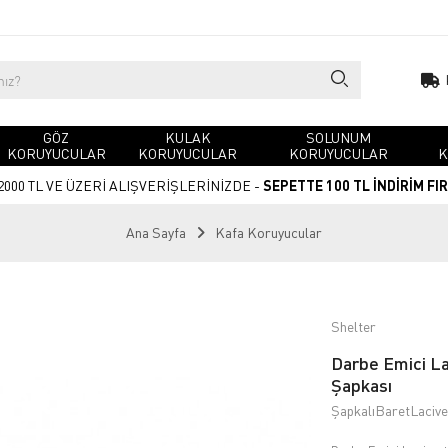
GÖZ
KULAK
SOLUNUM
KORUYUCULAR
KORUYUCULAR
KORUYUCULAR
K
2000 TL VE ÜZERİ ALIŞVERİŞLERİNİZDE -
SEPETTE 100 TL İNDİRİM FI
Ana Sayfa
Kafa Koruyucular
Shelter
Darbe Emici Lac
Şapkası
ŞapkalıBaretLacive