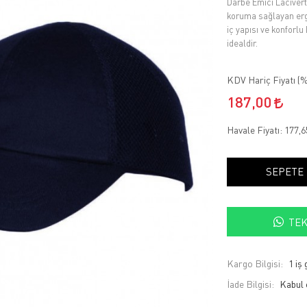
Darbe Emici Lacivert
koruma sağlayan ergo
iç yapısı ve konforl
idealdir.
KDV Hariç Fiyatı (
%
187,00
Havale Fiyatı:
177,
SEPETE
TEK
Kargo Bilgisi:
1 iş
İade Bilgisi: