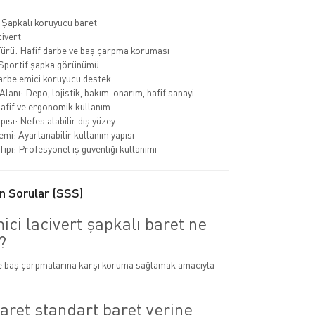
: Şapkalı koruyucu baret
ivert
rü: Hafif darbe ve baş çarpma koruması
 Sportif şapka görünümü
Darbe emici koruyucu destek
Alanı: Depo, lojistik, bakım-onarım, hafif sanayi
Hafif ve ergonomik kullanım
ısı: Nefes alabilir dış yüzey
emi: Ayarlanabilir kullanım yapısı
ipi: Profesyonel iş güvenliği kullanımı
n Sorular (SSS)
ci lacivert şapkalı baret ne
?
ve baş çarpmalarına karşı koruma sağlamak amacıyla
aret standart baret yerine