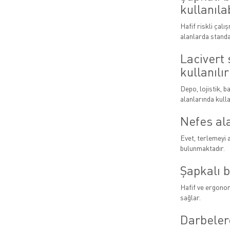
kullanıla
Hafif riskli çalı
alanlarda standar
Lacivert 
kullanılır
Depo, lojistik, b
alanlarında kull
Nefes ala
Evet, terlemeyi 
bulunmaktadır.
Şapkalı b
Hafif ve ergonom
sağlar.
Darbeler