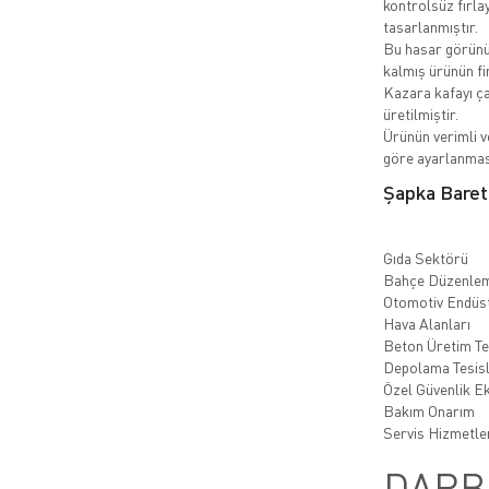
kontrolsüz fırla
tasarlanmıştır.
Bu hasar görünü
kalmış ürünün fi
Kazara kafayı ç
üretilmiştir.
Ürünün verimli ve
göre ayarlanmas
Şapka Baret 
Gıda Sektörü
Bahçe Düzenlem
Otomotiv Endüst
Hava Alanları
Beton Üretim Te
Depolama Tesisl
Özel Güvenlik E
Bakım Onarım
Servis Hizmetle
DARB