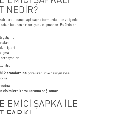
T NEDİR?
alı baret (bump cap), şapka formunda olan ve içinde
 kabuk bulunan bir koruyucu ekipmandır. Bu ürünler
tı çalışma
araları
akım işleri
çalışma
operasyonları
lanılır.
812 standardına
göre üretilir ve başı yüzeysel
korur.
r nokta:
n cisimlere karşı koruma sağlamaz
.
 EMİCİ ŞAPKA İLE
T FARKI