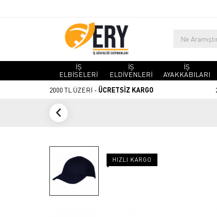
İŞ
İŞ
İŞ
ELBİSELERİ
ELDİVENLERİ
AYAKKABILARI
2000 TL ÜZERİ -
ÜCRETSİZ KARGO
HIZLI KARGO