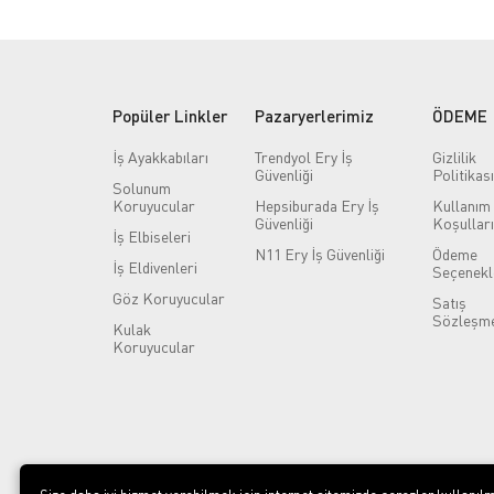
Popüler Linkler
Pazaryerlerimiz
ÖDEME
İş Ayakkabıları
Trendyol Ery İş
Gizlilik
Güvenliği
Politikası
Solunum
Koruyucular
Hepsiburada Ery İş
Kullanım
Güvenliği
Koşulları
İş Elbiseleri
N11 Ery İş Güvenliği
Ödeme
İş Eldivenleri
Seçenekl
Göz Koruyucular
Satış
Sözleşme
Kulak
Koruyucular