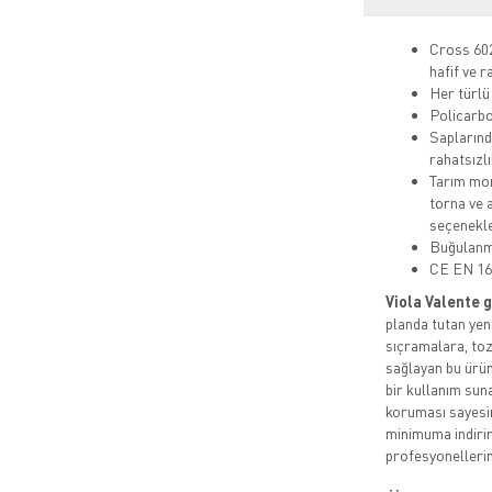
Cross 60
hafif ve r
Her türlü
Policarbo
Saplarında
rahatsızl
Tarım mon
torna ve a
seçenekler
Buğulanm
CE EN 1
Viola Valente 
planda tutan yen
sıçramalara, toz
sağlayan bu ürün
bir kullanım suna
koruması sayesin
minimuma indirir
profesyonellerin