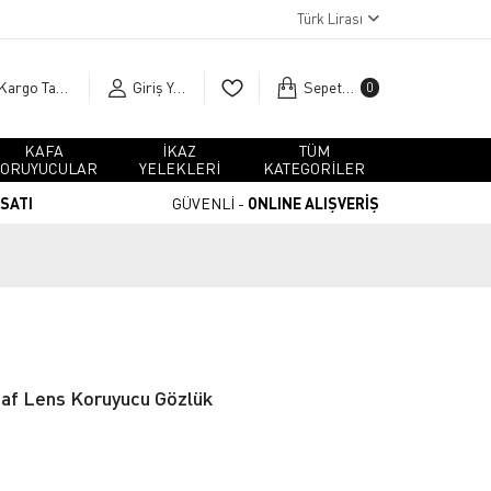
Türk Lirası
Kargo Takip
Giriş Yap
Sepetim
0
KAFA
İKAZ
TÜM
ORUYUCULAR
YELEKLERİ
KATEGORİLER
RSATI
GÜVENLİ -
ONLINE ALIŞVERİŞ
faf Lens Koruyucu Gözlük