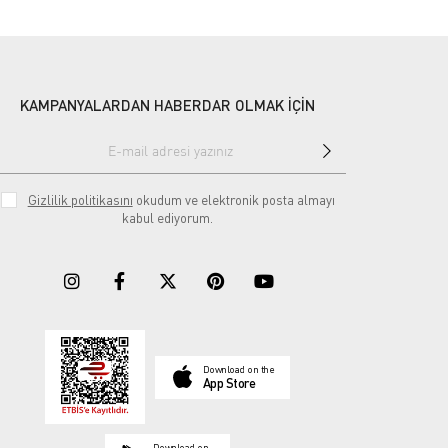
KAMPANYALARDAN HABERDAR OLMAK İÇİN
Gizlilik politikasını
okudum ve elektronik posta almayı
kabul ediyorum.
Download on the
App Store
Download on