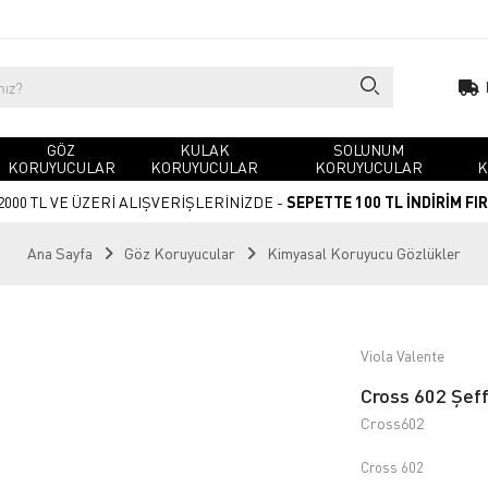
GÖZ
KULAK
SOLUNUM
KORUYUCULAR
KORUYUCULAR
KORUYUCULAR
K
2000 TL VE ÜZERİ ALIŞVERİŞLERİNİZDE -
SEPETTE 100 TL İNDİRİM FI
Ana Sayfa
Göz Koruyucular
Kimyasal Koruyucu Gözlükler
Viola Valente
Cross 602 Şef
Cross602
Cross 602