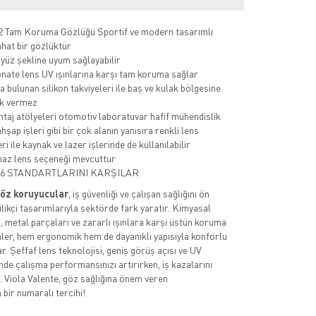
2 Tam Koruma Gözlüğü Sportif ve modern tasarımlı
ahat bir gözlüktür
 yüz şekline uyum sağlayabilir
nate lens UV ışınlarına karşı tam koruma sağlar
 bulunan silikon takviyeleri ile baş ve kulak bölgesine
ık vermez
taj atölyeleri otomotiv laboratuvar hafif mühendislik
hşap işleri gibi bir çok alanın yanısıra renkli lens
i ile kaynak ve lazer işlerinde de kullanılabilir
az lens seçeneği mevcuttur
66 STANDARTLARINI KARŞILAR
göz koruyucular
, iş güvenliği ve çalışan sağlığını ön
ilikçi tasarımlarıyla sektörde fark yaratır. Kimyasal
, metal parçaları ve zararlı ışınlara karşı üstün koruma
ler, hem ergonomik hem de dayanıklı yapısıyla konforlu
r. Şeffaf lens teknolojisi, geniş görüş açısı ve UV
de çalışma performansınızı artırırken, iş kazalarını
. Viola Valente, göz sağlığına önem veren
 bir numaralı tercihi!