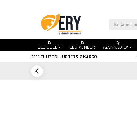
İŞ
İŞ
İŞ
ELBİSELERİ
ELDİVENLERİ
AYAKKABILARI
2000 TL ÜZERİ -
ÜCRETSİZ KARGO