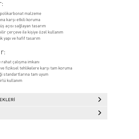
r:
 polikarbonat malzeme
ına karşı etkili koruma
üş açısı sağlayan tasarım
lir çerçeve ile kişiye özel kullanım
 yapı ve hafif tasarım
r:
e rahat çalışma imkanı
ve fiziksel tehlikelere karşı tam koruma
iği standartlarına tam uyum
rlü kullanım
EKLERI