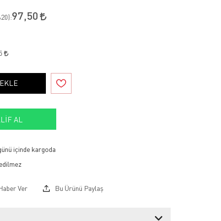
97,50
20
):
15
 EKLE
LIF AL
 günü içinde kargoda
Haber Ver
Bu Ürünü Paylaş