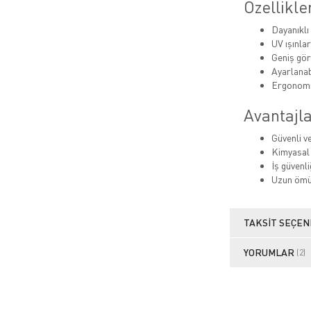
Özellikle
Dayanıklı
UV ışınlar
Geniş gör
Ayarlanabi
Ergonomik
Avantajla
Güvenli v
Kimyasal 
İş güvenl
Uzun ömü
TAKSIT SEÇEN
YORUMLAR
(2)