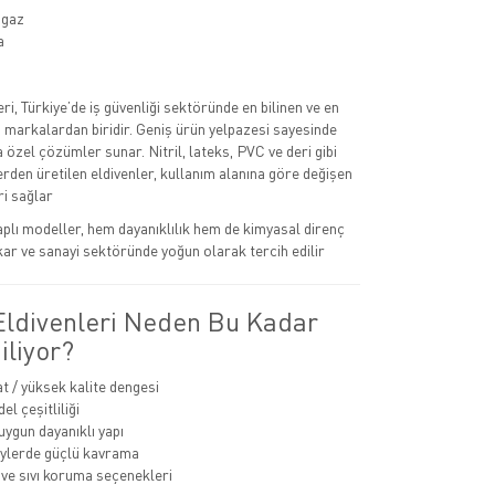
 gaz
a
eri, Türkiye’de iş güvenliği sektöründe en bilinen ve en
n markalardan biridir. Geniş ürün yelpazesi sayesinde
na özel çözümler sunar. Nitril, lateks, PVC ve deri gibi
rden üretilen eldivenler, kullanım alanına göre değişen
i sağlar
kaplı modeller, hem dayanıklılık hem de kimyasal direnç
kar ve sanayi sektöründe yoğun olarak tercih edilir
 Eldivenleri Neden Bu Kadar
iliyor?
at / yüksek kalite dengesi
l çeşitliliği
uygun dayanıklı yapı
eylerde güçlü kavrama
ve sıvı koruma seçenekleri