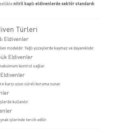
zellikle
nitril kaplı eldivenlerde sektör standardı
iven Türleri
lı Eldivenler
ilen modeldir. Yağlı yüzeylerde kaymaz ve dayanıklıdır.
pük Eldivenler
maksimum kontrol sağlar.
 Eldivenler
ere karşı uzun süreli koruma sunar.
nler
şlerde kullanılır.
venler
ynak işlerinde tercih edilir.