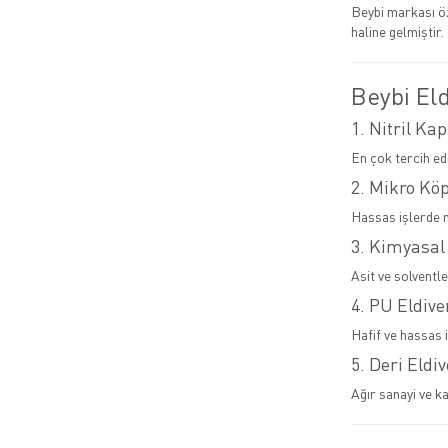
Beybi markası ö
haline gelmiştir.
Beybi Eld
1. Nitril Kap
En çok tercih ed
2. Mikro Kö
Hassas işlerde 
3. Kimyasal
Asit ve solventl
4. PU Eldive
Hafif ve hassas i
5. Deri Eldi
Ağır sanayi ve ka