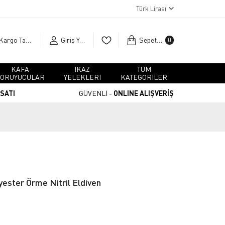
Türk Lirası
Kargo Takip
Giriş Yap
Sepetim
0
KAFA
İKAZ
TÜM
ORUYUCULAR
YELEKLERİ
KATEGORİLER
RSATI
GÜVENLİ -
ONLINE ALIŞVERİŞ
ester Örme Nitril Eldiven