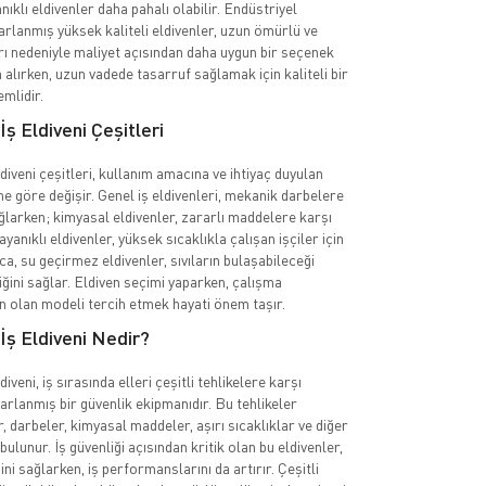
nıklı eldivenler daha pahalı olabilir. Endüstriyel
sarlanmış yüksek kaliteli eldivenler, uzun ömürlü ve
rı nedeniyle maliyet açısından daha uygun bir seçenek
n alırken, uzun vadede tasarruf sağlamak için kaliteli bir
mlidir.
İş Eldiveni Çeşitleri
diveni çeşitleri, kullanım amacına ve ihtiyaç duyulan
e göre değişir. Genel iş eldivenleri, mekanik darbelere
larken; kimyasal eldivenler, zararlı maddelere karşı
dayanıklı eldivenler, yüksek sıcaklıkla çalışan işçiler için
ıca, su geçirmez eldivenler, sıvıların bulaşabileceği
iğini sağlar. Eldiven seçimi yaparken, çalışma
n olan modeli tercih etmek hayati önem taşır.
İş Eldiveni Nedir?
iveni, iş sırasında elleri çeşitli tehlikelere karşı
arlanmış bir güvenlik ekipmanıdır. Bu tehlikeler
, darbeler, kimyasal maddeler, aşırı sıcaklıklar ve diğer
bulunur. İş güvenliği açısından kritik olan bu eldivenler,
ğini sağlarken, iş performanslarını da artırır. Çeşitli