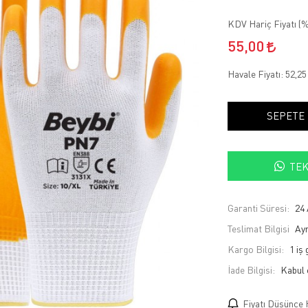
KDV Hariç Fiyatı (
%
55,00
Havale Fiyatı:
52,2
SEPETE
TEK
Garanti Süresi:
24 
Teslimat Bilgisi
Ayn
Kargo Bilgisi:
1 iş
İade Bilgisi:
Fiyatı Düşünce 