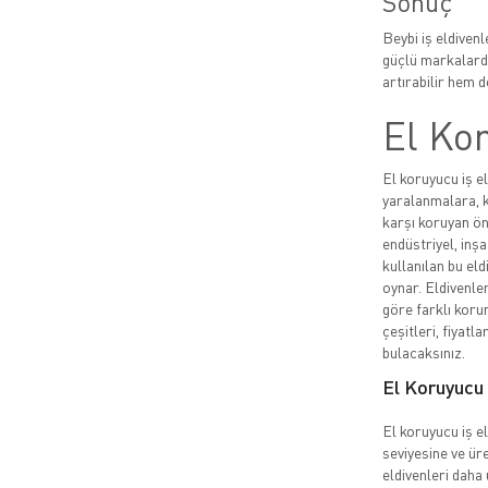
Sonuç
Beybi iş eldiven
güçlü markalarda
artırabilir hem de
El Kor
El koruyucu iş el
yaralanmalara, k
karşı koruyan ön
endüstriyel, inşa
kullanılan bu eld
oynar. Eldivenler
göre farklı korum
çeşitleri, fiyatla
bulacaksınız.
El Koruyucu İ
El koruyucu iş el
seviyesine ve üre
eldivenleri daha 