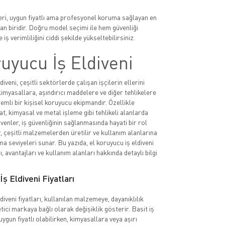
leri, uygun fiyatlı ama profesyonel koruma sağlayan en
n biridir. Doğru model seçimi ile hem güvenliği
 iş verimliliğini ciddi şekilde yükseltebilirsiniz.
uyucu İş Eldiveni
diveni, çeşitli sektörlerde çalışan işçilerin ellerini
imyasallara, aşındırıcı maddelere ve diğer tehlikelere
emli bir kişisel koruyucu ekipmandır. Özellikle
at, kimyasal ve metal işleme gibi tehlikeli alanlarda
ivenler, iş güvenliğinin sağlanmasında hayati bir rol
, çeşitli malzemelerden üretilir ve kullanım alanlarına
a seviyeleri sunar. Bu yazıda, el koruyucu iş eldiveni
rı, avantajları ve kullanım alanları hakkında detaylı bilgi
ş Eldiveni Fiyatları
diveni fiyatları, kullanılan malzemeye, dayanıklılık
tici markaya bağlı olarak değişiklik gösterir. Basit iş
uygun fiyatlı olabilirken, kimyasallara veya aşırı