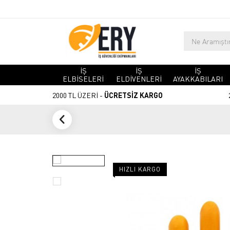
İŞ
İŞ
İŞ
ELBİSELERİ
ELDİVENLERİ
AYAKKABILARI
2000 TL ÜZERİ -
ÜCRETSİZ KARGO
HIZLI KARGO