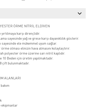
LYESTER ÖRME NİTRİL ELDİVEN
yırtılmaya karşı dirençlidir.
lama sayesinde yağ ve grese karşı dayanıklılık gösterir.
bı sayesinde ele mükemmel uyum sağlar.
 örme olması elinizin hava almasını kolaylaştırır.
h polyester örme üzerine sarı nitril kaplıdır.
e 10 Beden için üretim yapılmaktadır.
8 çift bulunmaktadır.
IM ALANLARI
e bakım
ik
e ekipmanlar