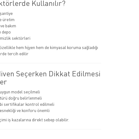
törlerde Kullanılır?
 şantiye
e üretim
 ve bakım
ve depo
emizlik sektörleri
r özellikle hem hijyen hem de kimyasal koruma sağladığı
rde tercih edilir
diven Seçerken Dikkat Edilmesi
er
 uygun model seçilmeli
ürü doğru belirlenmeli
i sertifikalar kontrol edilmeli
 esnekliği ve konforu önemli
çimi iş kazalarına direkt sebep olabilir.