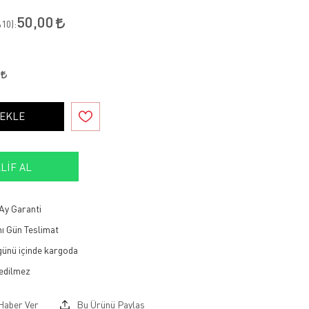
50,00
10
):
5
 EKLE
LIF AL
Ay Garanti
ı Gün Teslimat
 günü içinde kargoda
Haber Ver
Bu Ürünü Paylaş