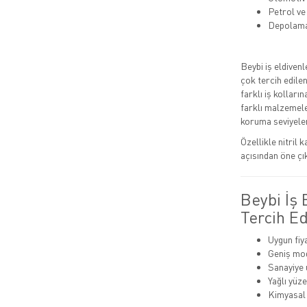
Petrol ve
Depolam
Beybi iş eldivenl
çok tercih edile
farklı iş kolları
farklı malzemele
koruma seviyeler
Özellikle nitril 
açısından öne çı
Beybi İş
Tercih Ed
Uygun fiy
Geniş mode
Sanayiye 
Yağlı yüz
Kimyasal 