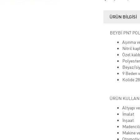
ÜRÜN BILGISI
BEYBİ PN7 PO
Aşınma ve 
Nitril kap
Özel kalı
Polyester
Beyaz/siya
9 Beden v
Kolide 28
ÜRÜN KULLAN
Altyapı v
İmalat
İnşaat
Madencil
Makine v
Otomotiv