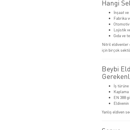
Hangi Sek
İnşaat ve
Fabrika v
Otomotiv
Lojistik 
Gıda ve t
Nitril eldivenle
için birçok sektö
Beybi El
Gerekenl
İş türüne
Kaplama t
EN 388 gib
Eldivenin
Yanlış eldiven se