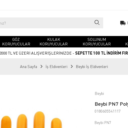
GÖZ
KULAK
SOLUNUM
KORUYUCULAR
KORUYUCULAR
KORUYUCULAR
K
2000 TL VE ÜZERİ ALIŞVERİŞLERİNİZDE -
SEPETTE 100 TL İNDİRİM FI
Ana Sayfa
İş Eldivenleri
Beybi İş Eldivenleri
Beybi
Beybi PN7 Poly
0180605541117
Beybi PN7