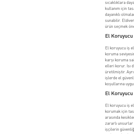
sıcaklıklara daya
kullanım için ta
dayanıklı olmala
sunabilir. Eldive
ürün seçmek öne
El Koruyucu 
El koruyucu iş el
koruma seviyesin
karşı koruma sağ
elleri korur. Isı 
üretilmiştir. Ayr
işlerde el güvenl
koşullarına uygu
El Koruyucu 
El koruyucu iş eld
korumak için tas
arasında kesikler
zararlı unsurlar 
işçilerin güvenli