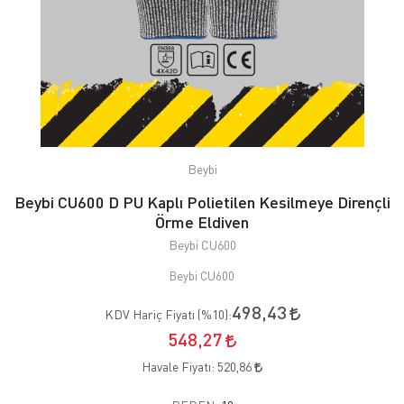
Beybi
Beybi CU600 D PU Kaplı Polietilen Kesilmeye Dirençli
Örme Eldiven
Beybi CU600
Beybi CU600
498,43
KDV Hariç Fiyatı (
%10
):
548,27
Havale Fiyatı:
520,86