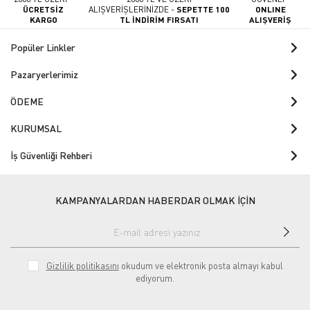
ÜCRETSİZ
ALIŞVERİŞLERİNİZDE -
SEPETTE 100
ONLINE
KARGO
TL İNDİRİM FIRSATI
ALIŞVERİŞ
Popüler Linkler
Pazaryerlerimiz
ÖDEME
KURUMSAL
İş Güvenliği Rehberi
KAMPANYALARDAN HABERDAR OLMAK İÇİN
Gizlilik politikasını
okudum ve elektronik posta almayı kabul
ediyorum.