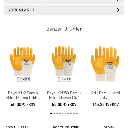
YORUMLAR
(0)
Benzer Ürünler
Beybi KN2 Pamuk
Beybi KN350 Pamuk
KN1 Pamuk Nitril
Nitril Eldiven | Nitril
Nitril Eldiven | 3/4
Eldiven
Kaplama İş Güvenliği
Nitril Kaplama İş
60,00
55,00
165,25
+KDV
+KDV
+KDV
Eldiveni
Eldiveni
2000 TL ÜZERİ -
2000 TL VE ÜZERİ
GÜVENLİ -