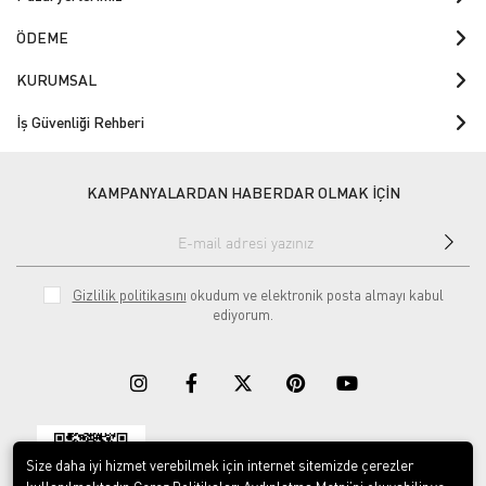
ÖDEME
KURUMSAL
İş Güvenliği Rehberi
KAMPANYALARDAN HABERDAR OLMAK İÇİN
Gizlilik politikasını
okudum ve elektronik posta almayı kabul
ediyorum.
Size daha iyi hizmet verebilmek için internet sitemizde çerezler
Download on the
Download on
App Store
Google play