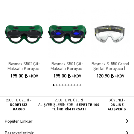
Baymax S502 Çift
Baymax S501 Çift
Baymax S-550 Grand
Maksatlı Koruyucu
Maksatlı Koruyucu
Şeffaf Koruyucu İş
Kaynak Gözlüğü |
Kaynak Gözlüğü |
Gözlüğü | Antifog İş
195,00
195,00
120,90
+KDV
+KDV
+KDV
Tam Kapalı İş
Tam Kapalı İş
Güvenliği Gözlüğü
Güvenliği Gözlüğü
Güvenliği Gözlüğü
2000 TL ÜZERİ -
2000 TL VE ÜZERİ
GÜVENLİ -
ÜCRETSİZ
ALIŞVERİŞLERİNİZDE -
SEPETTE 100
ONLINE
KARGO
TL İNDİRİM FIRSATI
ALIŞVERİŞ
Popüler Linkler
Pazaryerlerimiz