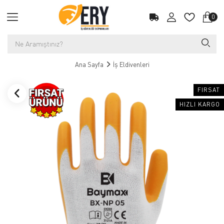
0
Ana Sayfa
İş Eldivenleri
FIRSAT
HIZLI KARGO