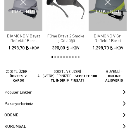
TÜKENDİ
TÜKENDİ
DIAMOND V Beyaz
Füme Brava 2 Smoke
DIAMOND V Gri
Reflektif Baret
İş Gözlüğü
Reflektif Baret
1.298,70
390,00
1.298,70
+KDV
+KDV
+KDV
2000 TL ÜZERİ -
2000 TL VE ÜZERİ
GÜVENLİ -
ÜCRETSİZ
ALIŞVERİŞLERİNİZDE -
SEPETTE 100
ONLINE
KARGO
TL İNDİRİM FIRSATI
ALIŞVERİŞ
Popüler Linkler
Pazaryerlerimiz
ÖDEME
KURUMSAL