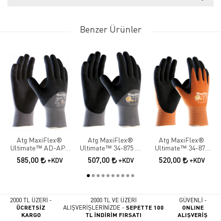
Benzer Ürünler
Atg MaxiFlex®
Atg MaxiFlex®
Atg MaxiFlex®
Ultimate™ AD-APT
Ultimate™ 34-875 ¾
Ultimate™ 34-878
42-875 ¾ Dipped İş
Dipped İş Eldiveni
Palm İş Eldiveni
585,00
507,00
520,00
+KDV
+KDV
+KDV
Eldiveni
2000 TL ÜZERİ -
2000 TL VE ÜZERİ
GÜVENLİ -
ÜCRETSİZ
ALIŞVERİŞLERİNİZDE -
SEPETTE 100
ONLINE
KARGO
TL İNDİRİM FIRSATI
ALIŞVERİŞ