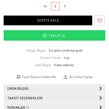
10
8
9
SEPETE EKLE
TEKLIF AL
Kargo Bilgisi:
3 iş günü içinde kargoda
Garanti Süresi:
6 ay
İade Bilgisi:
Fiyatı Düşünce Haber Ver
Bu Ürünü Paylaş
ÜRÜN BILGISI
TAKSIT SEÇENEKLERI
YORUMLAR
(0)