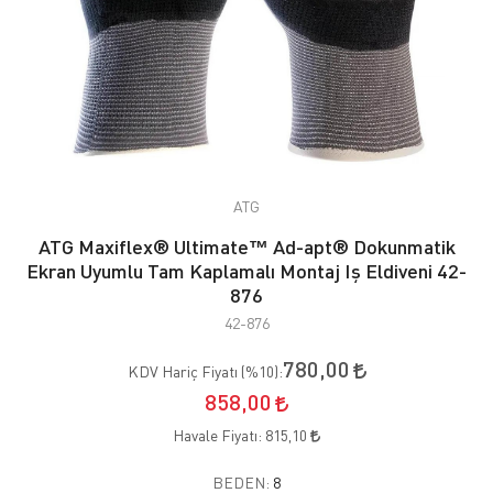
ATG
ATG Maxiflex® Ultimate™ Ad-apt® Dokunmatik
Ekran Uyumlu Tam Kaplamalı Montaj Iş Eldiveni 42-
876
42-876
780,00
KDV Hariç Fiyatı (
%10
):
858,00
Havale Fiyatı:
815,10
BEDEN:
8