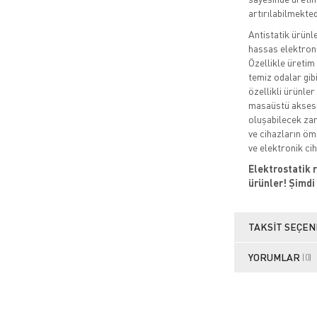
artırılabilmekted
Antistatik ürünle
hassas elektroni
Özellikle üretim 
temiz odalar gib
özellikli ürünler
masaüstü aksesua
oluşabilecek zar
ve cihazların ömr
ve elektronik ci
Elektrostatik r
ürünler! Şimdi 
TAKSIT SEÇEN
YORUMLAR
(0)