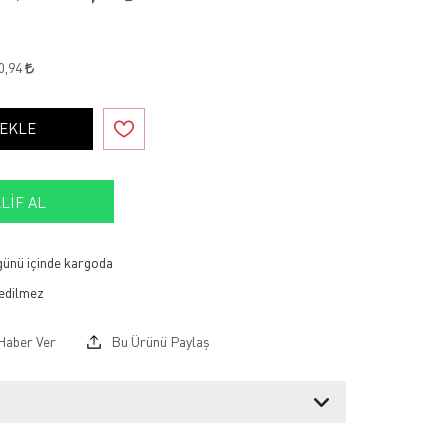
0,94
 EKLE
LIF AL
 günü içinde kargoda
Haber Ver
Bu Ürünü Paylaş