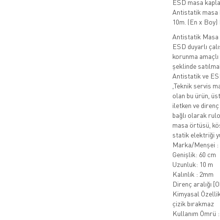
ESD masa kaplam
Antistatik masa
10m. (En x Boy)
Antistatik Masa
ESD duyarlı çalı
korunma amaçlı g
şeklinde satılma
Antistatik ve ESD
,Teknik servis m
olan bu ürün, üst
iletken ve direnç
bağlı olarak rulo
masa örtüsü, kö
statik elektriği 
Marka/Menşei :
Genişlik: 60 cm
Uzunluk: 10 m
Kalınlık : 2mm
Direnç aralığı 
Kimyasal Özellik
çizik bırakmaz
Kullanım Ömrü :