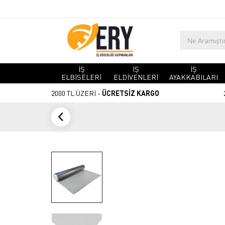
İŞ
İŞ
İŞ
ELBİSELERİ
ELDİVENLERİ
AYAKKABILARI
2000 TL ÜZERİ -
ÜCRETSİZ KARGO