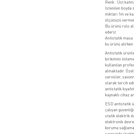
Renk : Üst katma
İstenilen boyda s
miktarı 1m ve kat
ölçünüzü vermeniz
Bu ürünü rulo al
ederiz
Antistatik masa 
bu ürünü alırke
Antistatik ürünl
birikimini önlem
kullanılan prof
almaktadır. Özell
servisler, savun
olarak tercih edi
antistatik kıyaf
kaynaklı cihaz a
ESD antistatik ü
çalışan güvenliğ
statik elektrik d
elektronik devre
koruma sağlamakt
sayesinde üretim