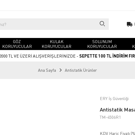
GÖZ
KULAK
SOLUNUM
KORUYUCULAR
KORUYUCULAR
KORUYUCULAR
K
2000 TL VE ÜZERİ ALIŞVERİŞLERİNİZDE -
SEPETTE 100 TL İNDİRİM FI
Ana Sayfa
Antistatik Ürünler
ERY İş Güvenliği
Antistatik Masa
TM-4506R1
KDV Hariç Fiyatı (
%