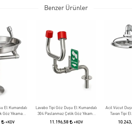
Benzer Ürünler
şu El Kumandalı
Lavabo Tipi Göz Duşu El Kumandalı
Acil Vücut Duş
k Göz Yıkama
304 Paslanmaz Çelik Göz Yıkama
Tavan Tipi E
yonu
Sistemi
8
11.196,58
10.243
+KDV
+KDV