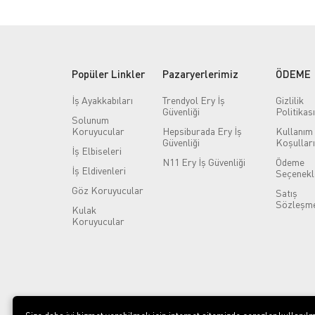
Popüler Linkler
Pazaryerlerimiz
ÖDEME
İş Ayakkabıları
Trendyol Ery İş
Gizlilik
Güvenliği
Politikası
Solunum
Koruyucular
Hepsiburada Ery İş
Kullanım
Güvenliği
Koşulları
İş Elbiseleri
N11 Ery İş Güvenliği
Ödeme
İş Eldivenleri
Seçenekl
Göz Koruyucular
Satış
Sözleşme
Kulak
Koruyucular