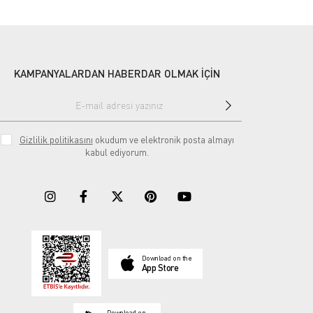
KAMPANYALARDAN HABERDAR OLMAK İÇİN
Gizlilik politikasını
okudum ve elektronik posta almayı
kabul ediyorum.
Download on the
App Store
Download on