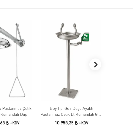
u Paslanmaz Çelik
Boy Tipi Göz Duşu Ayaklı
Boy Tipi Göz 
l Kumandalı Duş
Paslanmaz Çelik El Kumandalı Göz
El Kumandalı
Yıkama İstasyonu
Göz Yı
,68
10.958,35
12.0
+KDV
+KDV