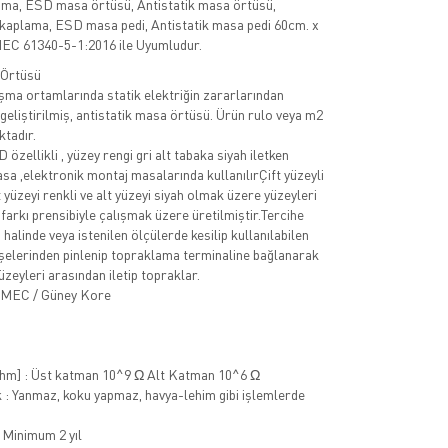
a, ESD masa örtüsü, Antistatik masa örtüsü,
 kaplama, ESD masa pedi, Antistatik masa pedi 60cm. x
 IEC 61340-5-1:2016 ile Uyumludur.
 Örtüsü
şma ortamlarında statik elektriğin zararlarından
eliştirilmiş, antistatik masa örtüsü. Ürün rulo veya m2
ktadır.
 özellikli , yüzey rengi gri alt tabaka siyah iletken
asa ,elektronik montaj masalarında kullanılırÇift yüzeyli
 yüzeyi renkli ve alt yüzeyi siyah olmak üzere yüzeyleri
 farkı prensibiyle çalışmak üzere üretilmiştir.Tercihe
 halinde veya istenilen ölçülerde kesilip kullanılabilen
şelerinden pinlenip topraklama terminaline bağlanarak
yüzeyleri arasından iletip topraklar.
 MEC / Güney Kore
[Ohm] : Üst katman 10^9 Ω Alt Katman 10^6 Ω
 : Yanmaz, koku yapmaz, havya-lehim gibi işlemlerde
 Minimum 2 yıl