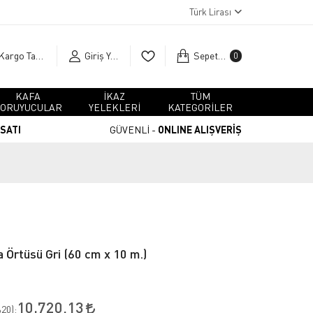
Türk Lirası
Kargo Takip
Giriş Yap
Sepetim
0
KAFA
İKAZ
TÜM
ORUYUCULAR
YELEKLERİ
KATEGORİLER
RSATI
GÜVENLİ -
ONLINE ALIŞVERİŞ
 Örtüsü Gri (60 cm x 10 m.)
10.720,13
20
):