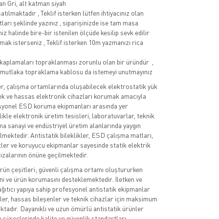
n Gri, alt katman siyah
atılmaktadır , Teklif isterken lütfen ihtiyacınız olan
ları şeklinde yazınız , siparişinizde ise tam masa
 halinde bire-bir istenilen ölçüde kesilip sevk edilir
mak isterseniz , Teklif isterken 10m yazmanızı rica
kaplamaları topraklanması zorunlu olan bir üründür ,
n mutlaka topraklama kablosu da istemeyi unutmayınız
er, çalışma ortamlarında oluşabilecek elektrostatik yük
ek ve hassas elektronik cihazları korumak amacıyla
esyonel ESD koruma ekipmanları arasında yer
ikle elektronik üretim tesisleri, laboratuvarlar, teknik
ma sanayi ve endüstriyel üretim alanlarında yaygın
lmektedir. Antistatik bileklikler, ESD çalışma matları,
etler ve koruyucu ekipmanlar sayesinde statik elektrik
rızalarının önüne geçilmektedir.
rün çeşitleri; güvenli çalışma ortamı oluştururken
ini ve ürün korumasını desteklemektedir. İletken ve
ağıtıcı yapıya sahip profesyonel antistatik ekipmanlar
ler, hassas bileşenler ve teknik cihazlar için maksimum
adır. Dayanıklı ve uzun ömürlü antistatik ürünler
 süreçlerinde kalite ve güvenlik standartları