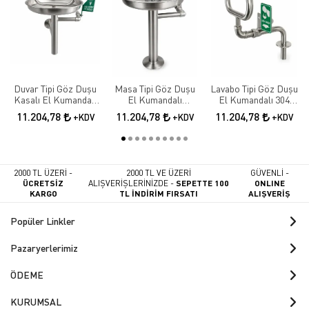
Duvar Tipi Göz Duşu
Masa Tipi Göz Duşu
Lavabo Tipi Göz Duşu
Kasalı El Kumandalı
El Kumandalı
El Kumandalı 304
Paslanmaz Çelik
Paslanmaz Çelik Göz
Paslanmaz Çelik Göz
11.204,78
11.204,78
11.204,78
+KDV
+KDV
+KDV
Yıkama İstasyonu
Yıkama Sistemi
2000 TL ÜZERİ -
2000 TL VE ÜZERİ
GÜVENLİ -
ÜCRETSİZ
ALIŞVERİŞLERİNİZDE -
SEPETTE 100
ONLINE
KARGO
TL İNDİRİM FIRSATI
ALIŞVERİŞ
Popüler Linkler
Pazaryerlerimiz
ÖDEME
KURUMSAL