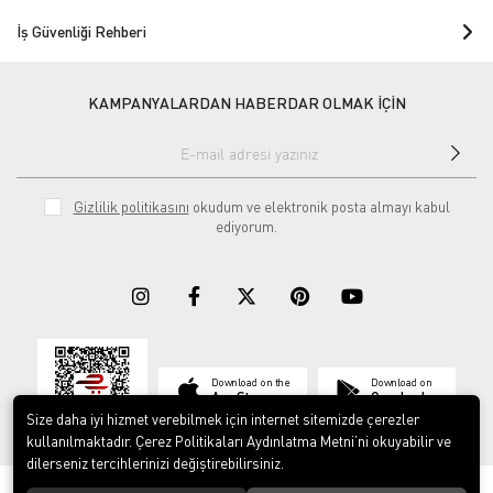
İş Güvenliği Rehberi
KAMPANYALARDAN HABERDAR OLMAK İÇİN
Gizlilik politikasını
okudum ve elektronik posta almayı kabul
ediyorum.
Download on the
Download on
App Store
Google play
Size daha iyi hizmet verebilmek için internet sitemizde çerezler
kullanılmaktadır. Çerez Politikaları Aydınlatma Metni’ni okuyabilir ve
dilerseniz tercihlerinizi değiştirebilirsiniz.
© 2023
ERY İş Güvenliği Ekipmanları
. Tüm hakları saklıdır.