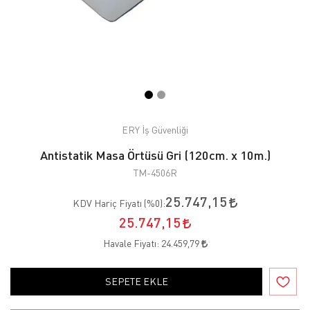
ERY İş Güvenliği
Antistatik Masa Örtüsü Gri (120cm. x 10m.)
TM-4506R
25.747,15
KDV Hariç Fiyatı (
%0
):
25.747,15
Havale Fiyatı:
24.459,79
SEPETE EKLE