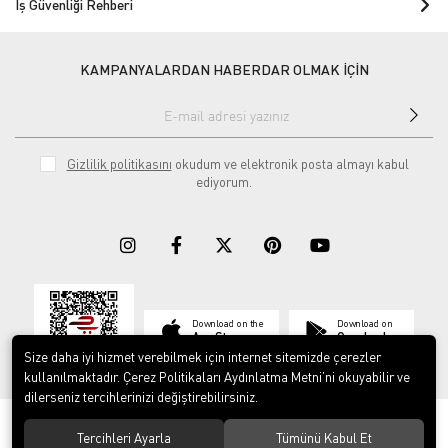
İş Güvenliği Rehberi
KAMPANYALARDAN HABERDAR OLMAK İÇİN
Gizlilik politikasını
okudum ve elektronik posta almayı kabul
ediyorum.
Download on the
Download on
App Store
Google play
Size daha iyi hizmet verebilmek için internet sitemizde çerezler
kullanılmaktadır. Çerez Politikaları Aydınlatma Metni’ni okuyabilir ve
dilerseniz tercihlerinizi değiştirebilirsiniz.
© 2023
ERY İş Güvenliği Ekipmanları
. Tüm hakları saklıdır.
Tercihleri Ayarla
Tümünü Kabul Et