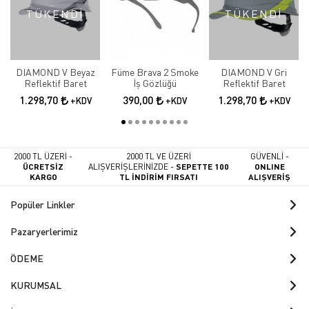
TÜKENDİ
TÜKENDİ
DIAMOND V Beyaz
Füme Brava 2 Smoke
DIAMOND V Gri
Reflektif Baret
İş Gözlüğü
Reflektif Baret
1.298,70
390,00
1.298,70
+KDV
+KDV
+KDV
2000 TL ÜZERİ -
2000 TL VE ÜZERİ
GÜVENLİ -
ÜCRETSİZ
ALIŞVERİŞLERİNİZDE -
SEPETTE 100
ONLINE
KARGO
TL İNDİRİM FIRSATI
ALIŞVERİŞ
Popüler Linkler
Pazaryerlerimiz
ÖDEME
KURUMSAL