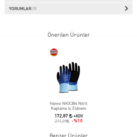
YORUMLAR
(0)
Önerilen Ürünler
Hanvo NKX384 Nitril
Kaplama İş Eldiveni
172,87
+KDV
%10
211,29
Benzer Ürünler