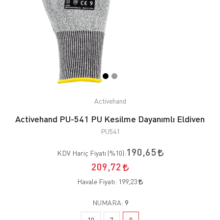
Activehand
Activehand PU-541 PU Kesilme Dayanımlı Eldiven
PU541
190,65
KDV Hariç Fiyatı (
%10
):
209,72
Havale Fiyatı:
199,23
NUMARA:
9
10
7
9