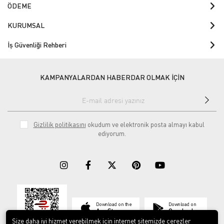
ÖDEME
KURUMSAL
İş Güvenliği Rehberi
KAMPANYALARDAN HABERDAR OLMAK İÇİN
Gizlilik politikasını
okudum ve elektronik posta almayı kabul
ediyorum.
Download on the
Download on
App Store
Google play
Size daha iyi hizmet verebilmek için internet sitemizde çerezler