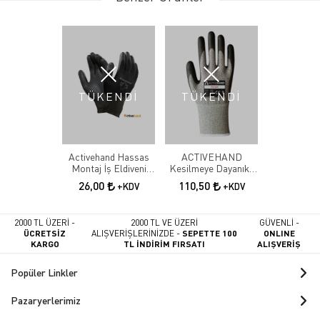
TÜKENDİ
TÜKENDİ
Activehand Hassas
ACTIVEHAND
Montaj İş Eldiveni
Kesilmeye Dayanıklı
PU-101
Eldiven
26,00
110,50
+KDV
+KDV
2000 TL ÜZERİ -
2000 TL VE ÜZERİ
GÜVENLİ -
ÜCRETSİZ
ALIŞVERİŞLERİNİZDE -
SEPETTE 100
ONLINE
KARGO
TL İNDİRİM FIRSATI
ALIŞVERİŞ
Popüler Linkler
Pazaryerlerimiz