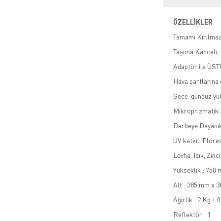
ÖZELLİKLER
Tamamı Kırılm
Taşıma Kancalı,
Adaptör ile ÜSTÜ
Hava şartlarına 
Gece-gündüz yük
Mikroprizmatik R
Darbeye Dayanık
UV katkılı Flore
Levha, Işık, Zin
Yükseklik : 750
Alt : 385 mm x 
Ağırlık : 2 Kg ± 0
Reflektör : 1