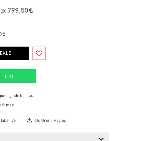
799,50
20
):
43
 EKLE
LIF AL
 günü içinde kargoda
Haber Ver
Bu Ürünü Paylaş