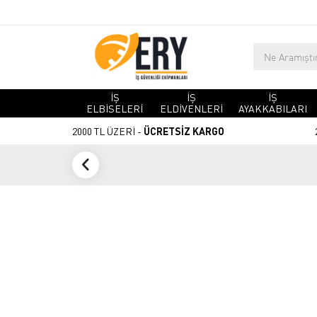
İŞ
İŞ
İŞ
ELBİSELERİ
ELDİVENLERİ
AYAKKABILARI
2000 TL ÜZERİ -
ÜCRETSİZ KARGO