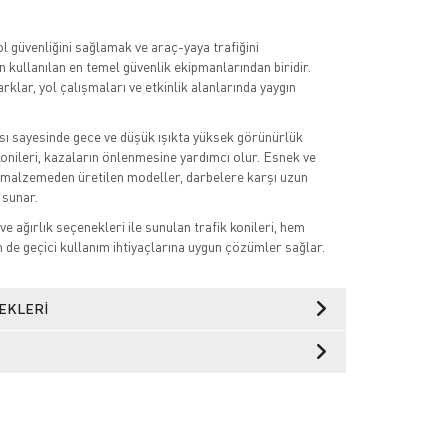
yol güvenliğini sağlamak ve araç-yaya trafiğini
n kullanılan en temel güvenlik ekipmanlarından biridir.
rklar, yol çalışmaları ve etkinlik alanlarında yaygın
sı sayesinde gece ve düşük ışıkta yüksek görünürlük
konileri, kazaların önlenmesine yardımcı olur. Esnek ve
k malzemeden üretilen modeller, darbelere karşı uzun
 sunar.
ve ağırlık seçenekleri ile sunulan trafik konileri, hem
de geçici kullanım ihtiyaçlarına uygun çözümler sağlar.
EKLERI