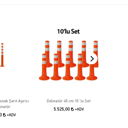
nek Şerit Ayırıcı
Delinatör 45 cm 10´lu Set
Delinatö
inatör
5.525,00
7.8
+KDV
00
+KDV