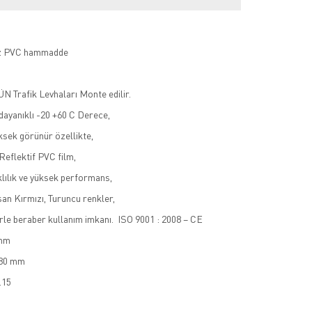
az PVC hammadde
N Trafik Levhaları Monte edilir.
dayanıklı -20 +60 C Derece,
sek görünür özellikte,
eflektif PVC film,
lılık ve yüksek performans,
san Kırmızı, Turuncu renkler,
cirle beraber kullanım imkanı. ISO 9001 : 2008 – CE
 mm
380 mm
.15