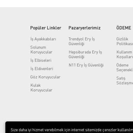
Popüler Linkler
Pazaryerlerimiz
ÖDEME
İş Ayakkabıları
Trendyol Ery İş
Gizlilik
Güvenliği
Politikası
Solunum
Koruyucular
Hepsiburada Ery İş
Kullanım
Güvenliği
Koşulları
İş Elbiseleri
N11 Ery İş Güvenliği
Ödeme
İş Eldivenleri
Seçenekl
Göz Koruyucular
Satış
Sözleşme
Kulak
Koruyucular
Size daha iyi hizmet verebilmek için internet sitemizde çerezler kullanılm