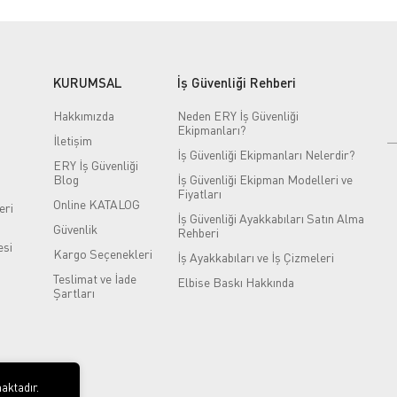
KURUMSAL
İş Güvenliği Rehberi
Hakkımızda
Neden ERY İş Güvenliği
Ekipmanları?
İletişim
İş Güvenliği Ekipmanları Nelerdir?
ERY İş Güvenliği
Blog
İş Güvenliği Ekipman Modelleri ve
Fiyatları
Online KATALOG
eri
İş Güvenliği Ayakkabıları Satın Alma
Güvenlik
Rehberi
si
Kargo Seçenekleri
İş Ayakkabıları ve İş Çizmeleri
Teslimat ve İade
Elbise Baskı Hakkında
Şartları
aktadır.