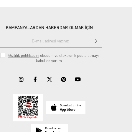
KAMPANYALARDAN HABERDAR OLMAK İÇİN
Gizlilik politikasını
okudum ve elektronik posta almayı
kabul ediyorum.
Download on the
App Store
Download on