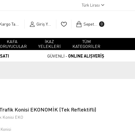
Türk Lirası
Kargo Takip
Giriş Yap
Sepetim
0
KAFA
İKAZ
TÜM
ORUYUCULAR
YELEKLERİ
KATEGORİLER
RSATI
GÜVENLİ -
ONLINE ALIŞVERİŞ
 Trafik Konisi EKONOMİK (Tek Reflektifli)
fik Konisi EKO
 Konisi