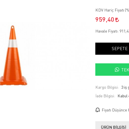
KDV Hariç Fiyatı (
%
959,40
Havale Fiyatı:
911,
SEPETE
TEK
Kargo Bilgisi:
3 iş
İade Bilgisi:
Fiyatı Düşünce 
ÜRÜN BILGISI