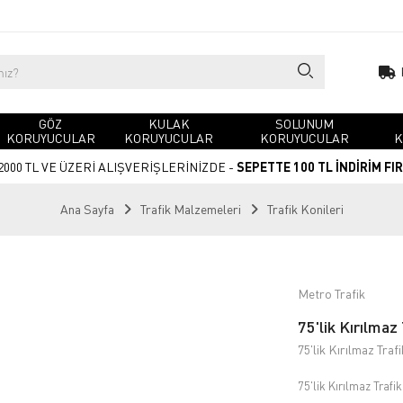
GÖZ
KULAK
SOLUNUM
KORUYUCULAR
KORUYUCULAR
KORUYUCULAR
K
2000 TL VE ÜZERİ ALIŞVERİŞLERİNİZDE -
SEPETTE 100 TL İNDİRİM FI
Ana Sayfa
Trafik Malzemeleri
Trafik Konileri
Metro Trafik
75'lik Kırılmaz
75'lik Kırılmaz Tra
75'lik Kırılmaz Trafik