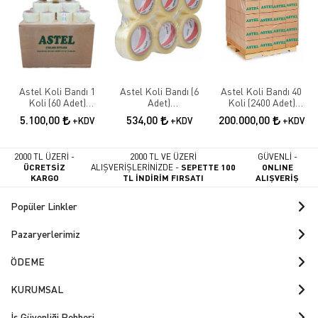
Astel Koli Bandı 1
Astel Koli Bandı (6
Astel Koli Bandı 40
Koli (60 Adet)
Adet)
Koli (2400 Adet)
45mmx100metre
45mmx100metre
45mmx100metre 1
5.100,00
534,00
200.000,00
+KDV
+KDV
+KDV
Palet
2000 TL ÜZERİ -
2000 TL VE ÜZERİ
GÜVENLİ -
ÜCRETSİZ
ALIŞVERİŞLERİNİZDE -
SEPETTE 100
ONLINE
KARGO
TL İNDİRİM FIRSATI
ALIŞVERİŞ
Popüler Linkler
Pazaryerlerimiz
ÖDEME
KURUMSAL
İş Güvenliği Rehberi