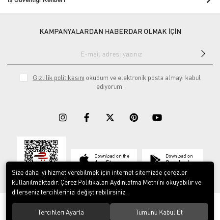
KAMPANYALARDAN HABERDAR OLMAK İÇİN
Gizlilik politikasını
okudum ve elektronik posta almayı kabul
ediyorum.
Download on the
Download on
App Store
Google play
Size daha iyi hizmet verebilmek için internet sitemizde çerezler
kullanılmaktadır. Çerez Politikaları Aydınlatma Metni’ni okuyabilir ve
dilerseniz tercihlerinizi değiştirebilirsiniz.
© 2023
ERY İş Güvenliği Ekipmanları
. Tüm hakları saklıdır.
Tercihleri Ayarla
Tümünü Kabul Et