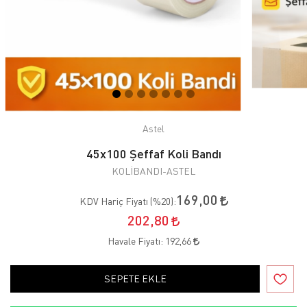
Astel
45x100 Şeffaf Koli Bandı
KOLİBANDI-ASTEL
169,00
KDV Hariç Fiyatı (
%20
):
202,80
Havale Fiyatı:
192,66
SEPETE EKLE