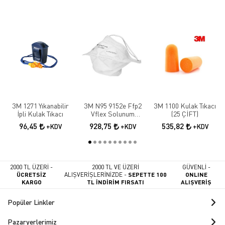
3M 1271 Yıkanabilir
3M N95 9152e Ffp2
3M 1100 Kulak Tıkacı
İpli Kulak Tıkacı
Vflex Solunum
(25 ÇİFT)
Maskesi 10 Adet
96,45
928,75
535,82
+KDV
+KDV
+KDV
2000 TL ÜZERİ -
2000 TL VE ÜZERİ
GÜVENLİ -
ÜCRETSİZ
ALIŞVERİŞLERİNİZDE -
SEPETTE 100
ONLINE
KARGO
TL İNDİRİM FIRSATI
ALIŞVERİŞ
Popüler Linkler
Pazaryerlerimiz