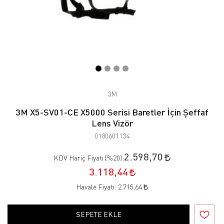
3M
3M X5-SV01-CE X5000 Serisi Baretler İçin Şeffaf
Lens Vizör
0180601134
2.598,70
KDV Hariç Fiyatı (
%20
):
3.118,44
Havale Fiyatı:
2.715,64
SEPETE EKLE