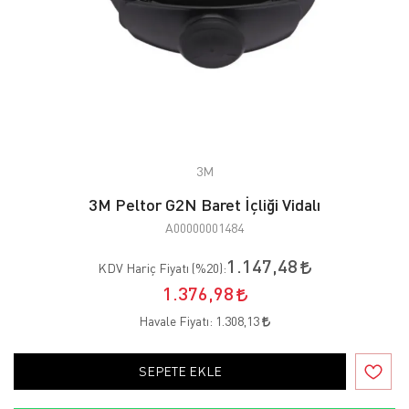
3M
3M Peltor G2N Baret İçliği Vidalı
A00000001484
1.147,48
KDV Hariç Fiyatı (
%20
):
1.376,98
Havale Fiyatı:
1.308,13
SEPETE EKLE