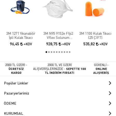
3M 1271 Yıkanabilir
3M N95 9152e Ffp2
3M 1100 Kulak Tıkacı
İpli Kulak Tıkacı
Vflex Solunum
(25 ÇİFT)
Maskesi 10 Adet
96,45
928,75
535,82
+KDV
+KDV
+KDV
2000 TL ÜZERİ -
2000 TL VE ÜZERİ
GÜVENLİ -
ÜCRETSİZ
ALIŞVERİŞLERİNİZDE -
SEPETTE 100
ONLINE
KARGO
TL İNDİRİM FIRSATI
ALIŞVERİŞ
Popüler Linkler
Pazaryerlerimiz
ÖDEME
KURUMSAL