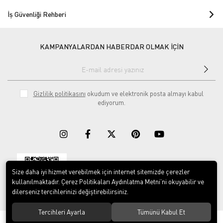
İş Güvenliği Rehberi
KAMPANYALARDAN HABERDAR OLMAK İÇİN
Gizlilik politikasını
okudum ve elektronik posta almayı kabul
ediyorum.
Size daha iyi hizmet verebilmek için internet sitemizde çerezler
Download on the
Download on
App Store
Google play
kullanılmaktadır. Çerez Politikaları Aydınlatma Metni’ni okuyabilir ve
dilerseniz tercihlerinizi değiştirebilirsiniz.
Tercihleri Ayarla
Tümünü Kabul Et
© 2023
ERY İş Güvenliği Ekipmanları
. Tüm hakları saklıdır.